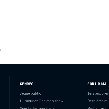
N
GENRES
SORTIR MAL
Jeune public
1ers aux pre
Humour et One man show
Dernières m
Spectacles musicaux
Meilleures of