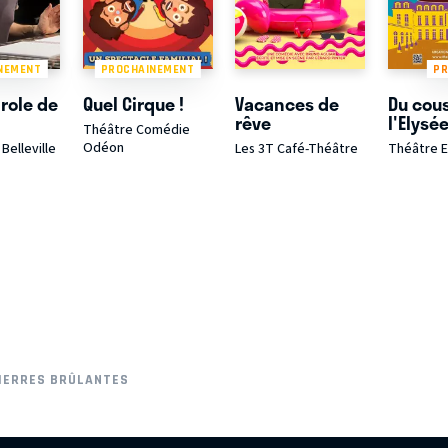
NEMENT
PROCHAINEMENT
P
role de
Quel Cirque !
Vacances de
Du cou
rêve
l'Elysé
Théâtre Comédie
Odéon
Belleville
Les 3T Café-Théâtre
Théâtre 
PIERRES BRÛLANTES