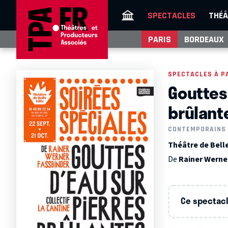
SPECTACLES
THÉÂ
PARIS
BORDEAUX
SPECTACLES À P
Gouttes
brûlant
CONTEMPORAINS
Théâtre de Bellev
De
Rainer Wern
Ce spectacle