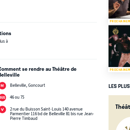
PROCHAINE
tions
lus à
Comment se rendre au Théâtre de
PROCHAINE
Belleville
Belleville, Goncourt
LES PLU
46 ou 75
Théât
2 rue du Buisson Saint-Louis 140 avenue
Parmentier 116 bd de Belleville 81 bis rue Jean-
Pierre Timbaud