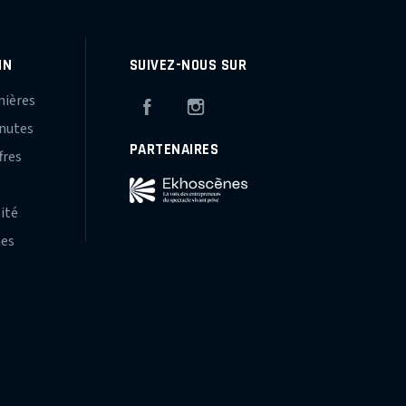
IN
SUIVEZ-NOUS SUR
mières
Facebook
Instagram
inutes
PARTENAIRES
fres
s
lité
hes