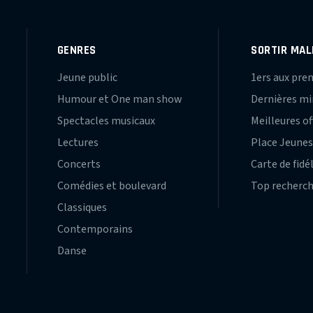
GENRES
SORTIR MAL
Jeune public
1ers aux pre
Humour et One man show
Dernières m
Spectacles musicaux
Meilleures of
Lectures
Place Jeune
Concerts
Carte de fidé
Comédies et boulevard
Top recherc
Classiques
Contemporains
Danse