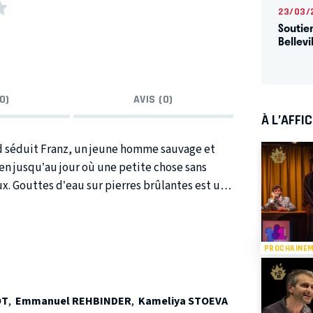
23/03/
Soutie
Bellevi
0)
AVIS (0)
À L’AFFI
d séduit Franz, un jeune homme sauvage et
bien jusqu’au jour où une petite chose sans
. Gouttes d’eau sur pierres brûlantes est une
 domination au sein du couple. Fassbinder
s sujets de prédilection : l’amour passion, la
PROCHAINE
OT
,
Emmanuel REHBINDER
,
Kameliya STOEVA