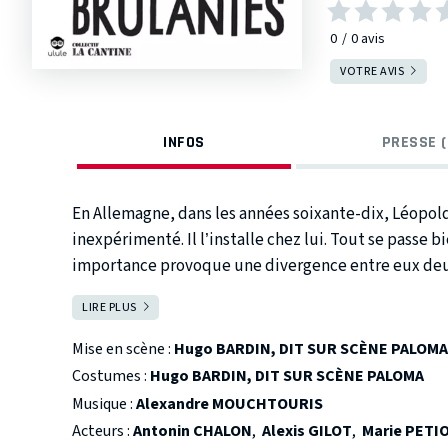
0
0
avis
VOTRE AVIS
INFOS
PRESSE (
En Allemagne, dans les années soixante-dix, Léopol
inexpérimenté. Il l’installe chez lui. Tout se passe 
importance provoque une divergence entre eux deux
farce noire, kitsch et corrosive sur les rapports de
LIRE PLUS
FERMER
aborde, dans cette première pièce écrite à 19 ans, se
folie, l’homosexualité et le refus de la marginalité.
Mise en scène :
Hugo BARDIN, DIT SUR SCÈNE PALOMA
Costumes :
Hugo BARDIN, DIT SUR SCÈNE PALOMA
Musique :
Alexandre MOUCHTOURIS
Acteurs :
Antonin CHALON
,
Alexis GILOT
,
Marie PETI