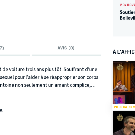
23/03/
Soutie
Bellevi
7)
AVIS (0)
À L’AFFI
de voiture trois ans plus tôt. Souffrant d’une
sexuel pour l’aider à se réapproprier son corps
ez Antoine non seulement un amant complice,
marchais-Sacd 2024
le charme de cette femme drôle et touchante.
t. Sentant qu’il a franchi la limite, Antoine
PROCHAINE
r de Clémence.
éation théâtrale" du Pass COP 2024
Cette pièce est :
A