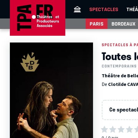
SPECTACLES
THÉÂ
PARIS
BORDEAUX
SPECTACLES À P
Toutes 
CONTEMPORAINS
Théâtre de Bellev
De
Clotilde CA
Ce spectacle
0
0
avis