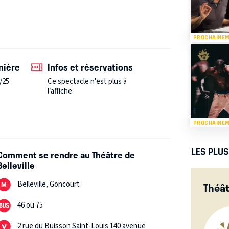
PROCHAINE
nière
Infos et réservations
/25
Ce spectacle n'est plus à
l’affiche
PROCHAINE
LES PLU
Comment se rendre au Théâtre de
Belleville
Belleville, Goncourt
Théât
46 ou 75
2 rue du Buisson Saint-Louis 140 avenue