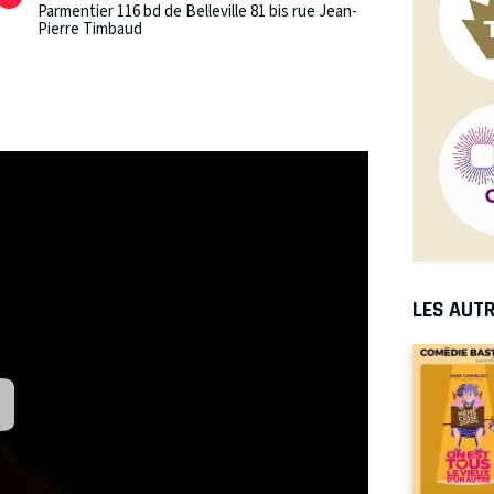
Parmentier 116 bd de Belleville 81 bis rue Jean-
Pierre Timbaud
LES AUTR