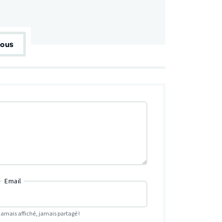
tous
Email
Jamais affiché, jamais partagé !