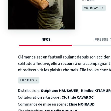
VOTRE AVIS
INFOS
PRESSE (
Clémence est en fauteuil roulant depuis son accident 
solitude affective, elle a recours à un accompagnant 
et redécouvrir les plaisirs charnels. Elle trouve ch
mais aussi une oreille délicate.
Lauréate de la bourse d'écriture théâtre Beau
Antoine tombe sous 
LIRE PLUS
FERMER
Les sentiments prennent le pas sur le contrat de dépar
Lauréate Adami Déclencheur 2024
décide d’interrompre les séances au grand désespoi
Lauréate du festival "Découverte de la jeune cr
Distribution :
Stéphane HAUSAUER
,
Kimiko KITAMUR
Collaboration artistique :
Clotilde CAVAROC
Commande de mise en scène :
Elise NOIRAUD