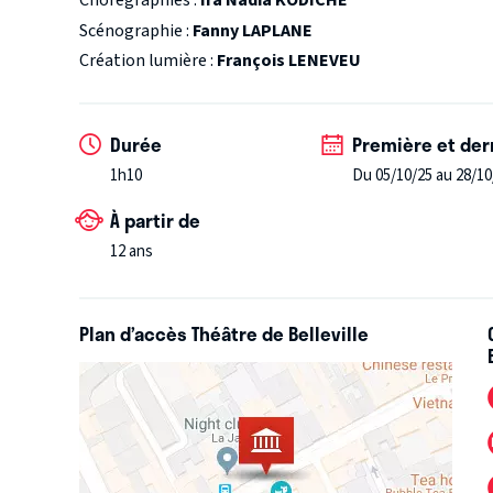
Chorégraphies :
Ira Nadia KODICHE
Scénographie :
Fanny LAPLANE
Création lumière :
François LENEVEU
Durée
Première et der
1h10
Du 05/10/25 au 28/10
À partir de
12 ans
Plan d’accès Théâtre de Belleville