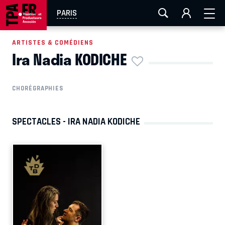
AIX-MARSEILLE
AURAY
CAEN
LA ROCHELLE
PARIS
ROUEN
TOULOUSE
FESTIVAL OFF AVIGNON
ARTISTES & COMÉDIENS
Ira Nadia KODICHE
EN TOURNÉE
CHORÉGRAPHIES
SPECTACLES - IRA NADIA KODICHE