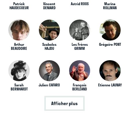
Patrick
Vincent
Astrid ROOS
Marina
HAUDECOEUR
DENIARD
ROLLMAN
Arthur
Szabolcs
Les Frères
Grégoire PONT
BEAUDOIRE
HAJDU
GRIMM
Sarah
Julien CAFARO
François
Etienne LAUNAY
BERNHARDT
BERLÉAND
Afficher plus