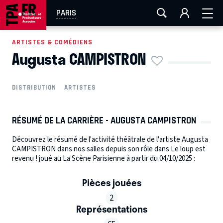
AIX-MARSEILLE
AURAY
CAEN
LA ROCHELLE
PARIS
ROUEN
TOULOUSE
FESTIVAL OFF AVIGNON
ARTISTES & COMÉDIENS
Augusta CAMPISTRON
EN TOURNÉE
DISTRIBUTION
ARTISTES
RÉSUMÉ DE LA CARRIÈRE - AUGUSTA CAMPISTRON
Découvrez le résumé de l'activité théâtrale de l'artiste Augusta
CAMPISTRON dans nos salles depuis son rôle dans Le loup est
revenu ! joué au La Scène Parisienne à partir du 04/10/2025 :
Pièces jouées
2
Représentations