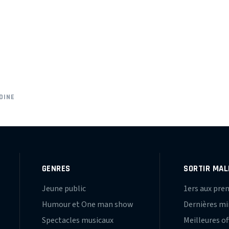
DINE
GENRES
SORTIR MAL
Jeune public
1ers aux pre
Humour et One man show
Dernières m
Spectacles musicaux
Meilleures of