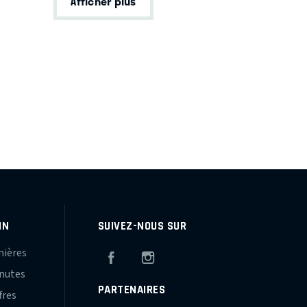
Afficher plus
IN
SUIVEZ-NOUS SUR
mières
Facebook
Instagram
inutes
PARTENAIRES
fres