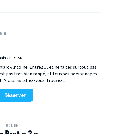
RIS
main CHEYLAN
 Marc-Antoine. Entrez… et ne faites surtout pas
est pas très bien rangé, et tous ses personnages
 Alors installez-vous, trouvez...
Réserver
N
ROUEN
 Bret « 3 »