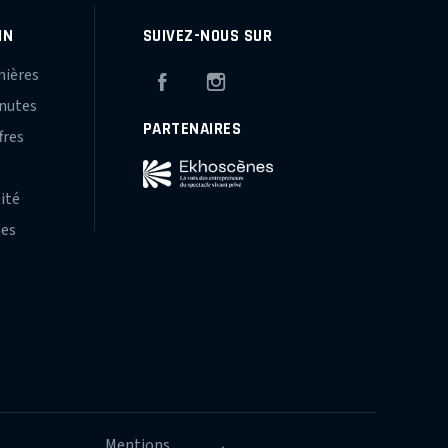
IN
SUIVEZ-NOUS SUR
mières
Facebook
Instagram
inutes
PARTENAIRES
fres
s
lité
hes
Mentions