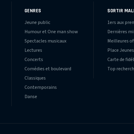
GENRES
SORTIR MAL
Jeune public
1ers aux pre
Humour et One man show
Dernières m
Spectacles musicaux
Meilleures of
Lectures
Place Jeune
Concerts
Carte de fidé
Comédies et boulevard
Top recherc
Classiques
Contemporains
Danse