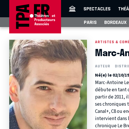
SPECTACLES
THÉÂ
PARIS
BORDEAUX
ARTISTES & COM
Marc-An
AUTEUR
DISTRI
Né(e) le 02/10/1
Marc-Antoine Le 
débute en tant 
partir de 2011, 
ses chroniques t
Canal+, C8 ou en
intervient dans 
chronique Le Bre