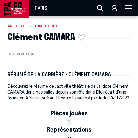
AIX-MARSEILLE
AURAY
CAEN
LA ROCHELLE
PARIS
ROUEN
TOULOUSE
FESTIVAL OFF AVIGNON
ARTISTES & COMÉDIENS
Clément CAMARA
EN TOURNÉE
DISTRIBUTION
RÉSUMÉ DE LA CARRIÈRE - CLÉMENT CAMARA
Découvrez le résumé de l'activité théâtrale de l'artiste Clément
CAMARA dans nos salles depuis son rôle dans Elle rêvait d’une
ferme en Afrique joué au Théâtre Essaïon à partir du 30/01/2022 :
Pièces jouées
1
Représentations