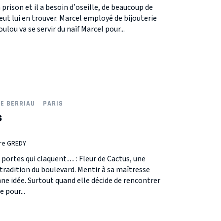
rison et il a besoin d’oseille, de beaucoup de
eut lui en trouver. Marcel employé de bijouterie
lou va se servir du naïf Marcel pour...
NE BERRIAU
PARIS
s
rre GREDY
portes qui claquent… : Fleur de Cactus, une
tradition du boulevard. Mentir à sa maîtresse
ne idée. Surtout quand elle décide de rencontrer
 pour...