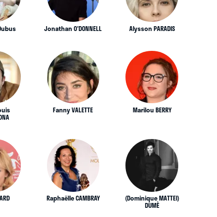
 Dubus
Jonathan O'DONNELL
Alysson PARADIS
ouis
Fanny VALETTE
Marilou BERRY
ONA
IARD
Raphaëlle CAMBRAY
(Dominique MATTEI)
DUMÈ