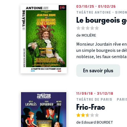
03/10/25 - 01/02/26
THÉÂTRE ANTOINE - SIMO
Le bourgeois 
de MOLIÈRE
Monsieur Jourdain rêve en
un simple bourgeois se déb
noblesse, les faux-semblant
En savoir plus
11/09/18 - 31/12/18
THÉÂTRE DE PARIS
PARI
Fric-Frac
de Edouard BOURDET