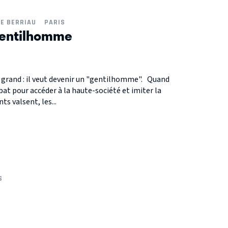
NE BERRIAU
PARIS
gentilhomme
 grand : il veut devenir un "gentilhomme". Quand
at pour accéder à la haute-société et imiter la
s valsent, les...
S