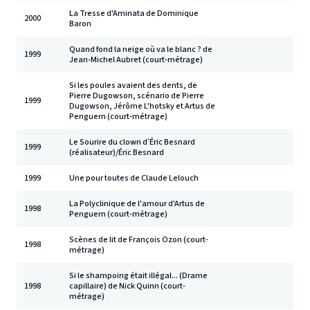
La Tresse d'Aminata de Dominique
2000
Baron
Quand fond la neige où va le blanc ? de
1999
Jean-Michel Aubret (court-métrage)
Si les poules avaient des dents, de
Pierre Dugowson, scénario de Pierre
1999
Dugowson, Jérôme L'hotsky et Artus de
Penguern (court-métrage)
Le Sourire du clown d’Éric Besnard
1999
(réalisateur)/Éric Besnard
1999
Une pour toutes de Claude Lelouch
La Polyclinique de l'amour d'Artus de
1998
Penguern (court-métrage)
Scènes de lit de François Ozon (court-
1998
métrage)
Si le shampoing était illégal... (Drame
1998
capillaire) de Nick Quinn (court-
métrage)