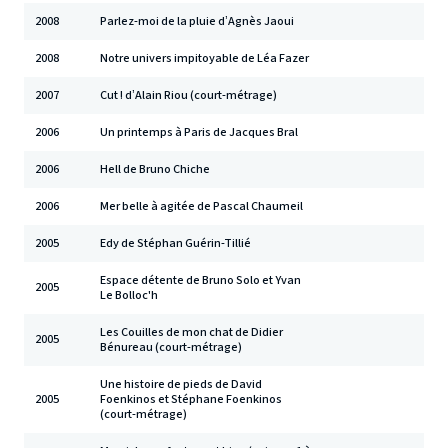
2008
Parlez-moi de la pluie d’Agnès Jaoui
2008
Notre univers impitoyable de Léa Fazer
2007
Cut ! d’Alain Riou (court-métrage)
2006
Un printemps à Paris de Jacques Bral
2006
Hell de Bruno Chiche
2006
Mer belle à agitée de Pascal Chaumeil
2005
Edy de Stéphan Guérin-Tillié
Espace détente de Bruno Solo et Yvan
2005
Le Bolloc'h
Les Couilles de mon chat de Didier
2005
Bénureau (court-métrage)
Une histoire de pieds de David
2005
Foenkinos et Stéphane Foenkinos
(court-métrage)