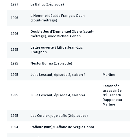
1997
Le Bahut (1 épisode)
L’Homme idéal de François Ozon
1996
(court-métrage)
Double Jeu d’Emmanuel Oberg (court-
1996
métrage), avec Michaël Cohen
Lettre ouverte à Lili de Jean-Luc
1995
Trotignon
1995
Nestor Burma (1 épisode)
1995
Julie Lescaut, épisode 2, saison 4
Martine
La fiancée
assassinée
1995
Julie Lescaut, épisode 4, saison 4
d'Élisabeth
Rappeneau -
Martine
1995
Les Cordier, juge et flic (2 épisodes)
1994
L'Affaire (film)/L’Affaire de Sergio Gobbi