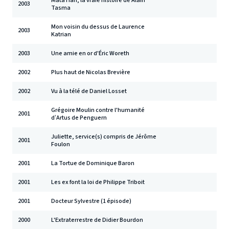
Mata Hari, la vraie histoire de Alain
2003
Tasma
Mon voisin du dessus de Laurence
2003
Katrian
2003
Une amie en or d'Éric Woreth
2002
Plus haut de Nicolas Brevière
2002
Vu à la télé de Daniel Losset
Grégoire Moulin contre l'humanité
2001
d’Artus de Penguern
Juliette, service(s) compris de Jérôme
2001
Foulon
2001
La Tortue de Dominique Baron
2001
Les ex font la loi de Philippe Triboit
2001
Docteur Sylvestre (1 épisode)
2000
L'Extraterrestre de Didier Bourdon