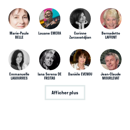
Marie-Paule
Louane EMERA
Corinne
Bernadette
BELLE
Zarzavatdjian
LAFFONT
Emmanuelle
Iana Serena DE
Danièle EVENOU
Jean-Claude
LAGOURRES
FREITAS
MOURLEVAT
Afficher plus