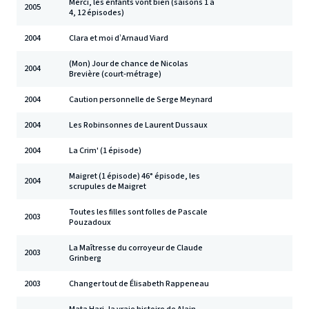
Merci, les enfants vont bien (saisons 1 à
2005
4, 12 épisodes)
2004
Clara et moi d’Arnaud Viard
(Mon) Jour de chance de Nicolas
2004
Brevière (court-métrage)
2004
Caution personnelle de Serge Meynard
2004
Les Robinsonnes de Laurent Dussaux
2004
La Crim' (1 épisode)
Maigret (1 épisode) 46° épisode, les
2004
scrupules de Maigret
Toutes les filles sont folles de Pascale
2003
Pouzadoux
La Maîtresse du corroyeur de Claude
2003
Grinberg
2003
Changer tout de Élisabeth Rappeneau