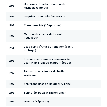
Une grosse bouchée d’amour de
1998
Michaëla Watteaux
1998
En quête d'identité d'Éric Woreth
1998
Crimes en série (10 épisodes)
Mon jour de chance de Pascale
1997
Pouzadoux
Les Voisins d’Artus de Penguern (court-
1997
métrage)
Rien que des grandes personnes de
1997
Jean-Marc Brondolo (court-métrage)
Féminin masculine de Michaëla
1997
Watteaux
1997
Salut l’angoisse de Maurice Frydland
1997
Bonne fête papa de Didier Fontan
1997
Navarro (1 épisode)