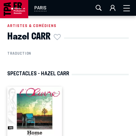
AIX-MARSEILLE
AURAY
CAEN
LA ROCHELLE
PARIS
ROUEN
TOULOUSE
FESTIVAL OFF AVIGNON
ARTISTES & COMÉDIENS
Hazel CARR
EN TOURNÉE
TRADUCTION
SPECTACLES - HAZEL CARR