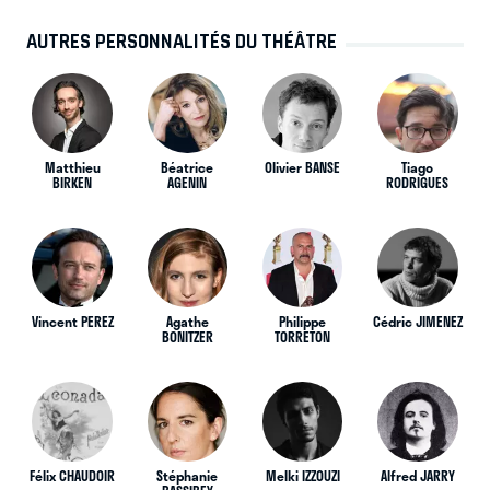
AUTRES PERSONNALITÉS DU THÉÂTRE
Matthieu
Béatrice
Olivier BANSE
Tiago
BIRKEN
AGENIN
RODRIGUES
Vincent PEREZ
Agathe
Philippe
Cédric JIMENEZ
BONITZER
TORRETON
Félix CHAUDOIR
Stéphanie
Melki IZZOUZI
Alfred JARRY