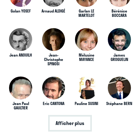
Golan YOSEF
Arnaud ALDIGÉ
Garlan LE
Bérénice
MARTELOT
BOCCARA
Jean ANOUILH
Jean-
Mélusine
James
Christophe
MAYANCE
GROGUELIN
SPINOSI
Jean Paul
Eric CANTONA
Pauline SUSINI
Stéphane BERN
GAULTIER
Afficher plus