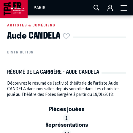
AIX-MARSEILLE
AURAY
CAEN
LA ROCHELLE
PARIS
ROUEN
TOULOUSE
FESTIVAL OFF AVIGNON
ARTISTES & COMÉDIENS
Aude CANDELA
EN TOURNÉE
DISTRIBUTION
RÉSUMÉ DE LA CARRIÈRE - AUDE CANDELA
Découvrez le résumé de l'activité théâtrale de l'artiste Aude
CANDELA dans nos salles depuis son rôle dans Les choristes
joué au Théâtre des Folies Bergère à partir du 19/01/2018 :
Pièces jouées
1
Représentations