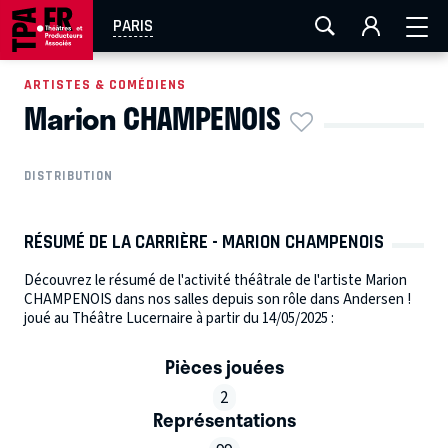
AIX-MARSEILLE
AURAY
CAEN
LA ROCHELLE
PARIS
ROUEN
TOULOUSE
FESTIVAL OFF AVIGNON
ARTISTES & COMÉDIENS
Marion CHAMPENOIS
EN TOURNÉE
DISTRIBUTION
RÉSUMÉ DE LA CARRIÈRE - MARION CHAMPENOIS
Découvrez le résumé de l'activité théâtrale de l'artiste Marion
CHAMPENOIS dans nos salles depuis son rôle dans Andersen !
joué au Théâtre Lucernaire à partir du 14/05/2025 :
Pièces jouées
2
Représentations