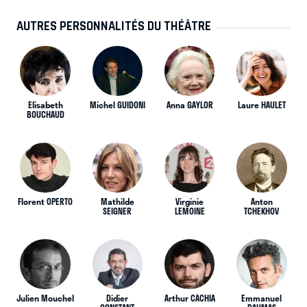
AUTRES PERSONNALITÉS DU THÉÂTRE
Elisabeth
Michel GUIDONI
Anna GAYLOR
Laure HAULET
BOUCHAUD
Florent OPERTO
Mathilde
Virginie
Anton
SEIGNER
LEMOINE
TCHEKHOV
Julien Mouchel
Didier
Arthur CACHIA
Emmanuel