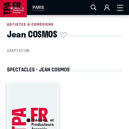
AIX-MARSEILLE
AURAY
CAEN
LA ROCHELLE
PARIS
ROUEN
TOULOUSE
FESTIVAL OFF AVIGNON
ARTISTES & COMÉDIENS
Jean COSMOS
EN TOURNÉE
ADAPTATION
SPECTACLES - JEAN COSMOS