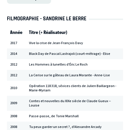
FILMOGRAPHIE - SANDRINE LE BERRE
Année
Titre (+ Réalisateur)
2017
Vive la crise de Jean-François Davy
2014
Black Day de Pascal Lastrajoli (court-métrage) - Elise
2012
Les Hommes à lunettes d'Éric Le Roch
2012
La Cerise sur le gâteau de Laura Morante - Anne-Lise
Opération 118 318, sévices clients de Julien Baillargeon -
2010
Marie-Myriam
Contes et nouvelles du XIXe siècle de Claude Gueux –
2009
Louise
2008
Passe-passe, de Tonie Marshall
2008
Tu peux garder un secret ?, d'Alexandre Arcady