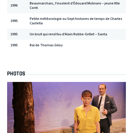
Beaumarchais, l'insolent d'Édouard Molinaro – jeune fille
1996
Conti
Petite météorologie ou Sept histoires de temps de Charles
1995
Castella
1995
Un bruit qui rend fou d'Alain Robbe-Grillet – Santa
1995
Raï de Thomas Gilou
PHOTOS