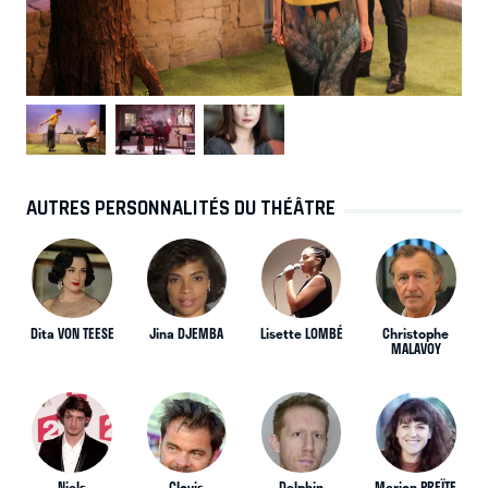
AUTRES PERSONNALITÉS DU THÉÂTRE
Dita VON TEESE
Jina DJEMBA
Lisette LOMBÉ
Christophe
MALAVOY
Niels
Clovis
Delphin
Marion PREÏTE