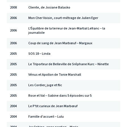
2008
Cliente, de Josiane Balasko
2006
Mon Cher Voisin, court-métrage de Julien Eger
L'Équilibre de la terreur de Jean-Martial Lefranc – la
2006
journaliste
2006
Coup de sang de Jean Marbœuf – Margaux
2005
SOS 18 – Linda
2005
Le Triporteur de Belleville de Sréphane Kurc – Ninette
2005
Vénus et Apollon de Tonie Marshall
2005
Les Cordier, juge et flic
2005
Rose et Val – Sabine dans 5 épisodes sur 5
2004
Le P'tit curieux de Jean Marbœuf
2004
Famille d'accueil – Lulu