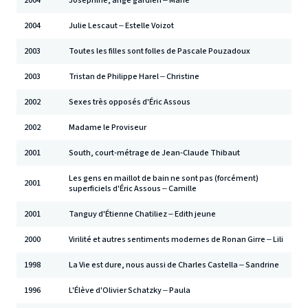
2004
Joséphine, ange gardien – Marie
2004
Julie Lescaut – Estelle Voizot
2003
Toutes les filles sont folles de Pascale Pouzadoux
2003
Tristan de Philippe Harel – Christine
2002
Sexes très opposés d'Éric Assous
2002
Madame le Proviseur
2001
South, court-métrage de Jean-Claude Thibaut
Les gens en maillot de bain ne sont pas (forcément)
2001
superficiels d'Éric Assous – Camille
2001
Tanguy d'Étienne Chatiliez – Edith jeune
2000
Virilité et autres sentiments modernes de Ronan Girre – Lili
1998
La Vie est dure, nous aussi de Charles Castella – Sandrine
1996
L'Élève d'Olivier Schatzky – Paula