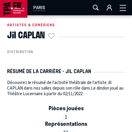
AIX-MARSEILLE
AURAY
CAEN
LA ROCHELLE
PARIS
ROUEN
TOULOUSE
FESTIVAL OFF AVIGNON
ARTISTES & COMÉDIENS
Jil CAPLAN
EN TOURNÉE
DISTRIBUTION
RÉSUMÉ DE LA CARRIÈRE - JIL CAPLAN
Découvrez le résumé de l'activité théâtrale de l'artiste Jil
CAPLAN dans nos salles depuis son rôle dans Le dindon joué au
Théâtre Lucernaire à partir du 02/11/2022 :
Pièces jouées
1
Représentations