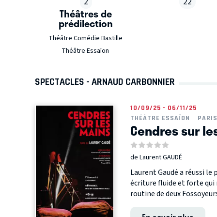
2
22
Théâtres de
prédilection
Théâtre Comédie Bastille
Théâtre Essaïon
SPECTACLES - ARNAUD CARBONNIER
10/09/25 - 06/11/25
THÉÂTRE ESSAÏON
PARI
Cendres sur le
de Laurent GAUDÉ
Laurent Gaudé a réussi le p
écriture fluide et forte q
routine de deux Fossoyeurs 