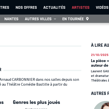
TRES
NOS OFFRES
ACTUALITÉS
ARTISTES
VIDÉOS
NANTES
AUTRES VILLES
EN TOURNÉE
À LIRE A
21/10/2025
La pièce «
auteur de 
R
Laurent GAUD
et dramatur
te Arnaud CARBONNIER dans nos salles depuis son
Théâtrales à P
 au Théâtre Comédie Bastille à partir du
AUTRES 
ns
Genres les plus joués