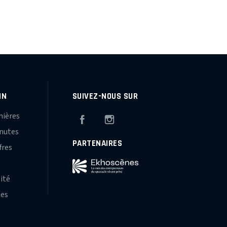
IN
SUIVEZ-NOUS SUR
mières
Facebook
Instagram
inutes
PARTENAIRES
fres
s
lité
hes