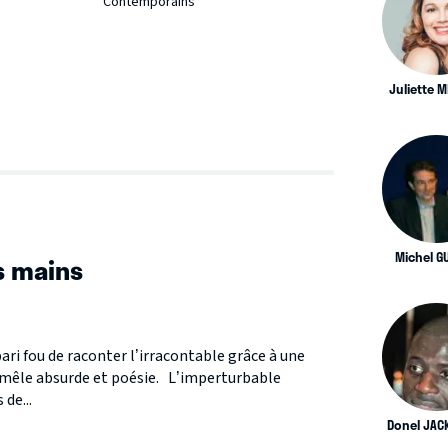
Contemporains
Juliette 
S
Michel G
s mains
ari fou de raconter l’irracontable grâce à une
ui mêle absurde et poésie. L’imperturbable
de...
Donel JAC