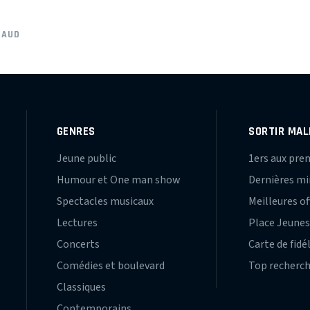
NAUD
GENRES
SORTIR MAL
Jeune public
1ers aux pre
Humour et One man show
Dernières m
Spectacles musicaux
Meilleures of
Lectures
Place Jeune
Concerts
Carte de fidé
Comédies et boulevard
Top recherc
Classiques
Contemporains