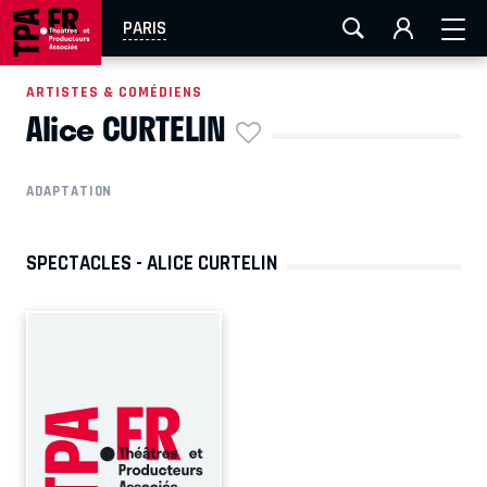
AIX-MARSEILLE
AURAY
CAEN
LA ROCHELLE
PARIS
ROUEN
TOULOUSE
FESTIVAL OFF AVIGNON
ARTISTES & COMÉDIENS
Alice CURTELIN
EN TOURNÉE
ADAPTATION
SPECTACLES - ALICE CURTELIN