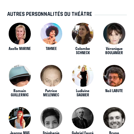
AUTRES PERSONNALITÉS DU THÉÂTRE
Axelle MARINE
TAHNEE
Colombe
Véronique
SCHNECK
BOULANGER
Romain
Patrice
Ludivine
Neil LABUTE
GUILLERMIC
MELENNEC
SAGNIER
Jeanne MAS
Stéphanie
Gabriel Fauré
Bruno