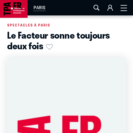
AIX-MARSEILLE
AURAY
CAEN
LA ROCHELLE
PARIS
ROUEN
TOULOUSE
FESTIVAL OFF AVIGNON
SPECTACLES À PARIS
Le Facteur sonne toujours
EN TOURNÉE
deux fois