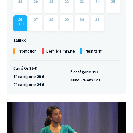
19
20
21
22
23
24
25
26
27
28
29
30
31
19:00
TARIFS
Promotion
Dernière minute
Plein tarif
Carré Or
35 €
3° catégorie
19 €
1° catégorie
29 €
Jeune -26 ans
12 €
2° catégorie
24 €