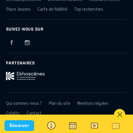
Place Jeunes
Carte de fidélité
Top recherches
SUIVEZ-NOUS SUR
Facebook
Instagram
PARTENAIRES
Qui sommes-nous ?
Plan du site
Mentions légales
Crédits
Contact
Réserver
© 2026 Théâtres et Producteurs Associés