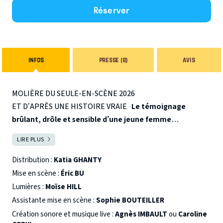
Réserver
INFOS
PRESSE (8)
AVIS
MOLIÈRE DU SEULE-EN-SCÈNE 2026
ET D’APRÈS UNE HISTOIRE VRAIE
Le témoignage
brûlant, drôle et sensible d’une jeune femme
brutalement écartée de la marche du monde.
Une
LIRE PLUS
FERMER
jeune femme tombe malade. La grippe, quoi de plus banal.
Mais la maladie s’aggrave, et elle est transportée
Distribution :
Katia GHANTY
d’urgence à l’hôpital. Son pronostic vital est engagé, son
Mise en scène :
Éric BU
cœur très affaibli : l’équipe médicale décide de lui greffer
Lumières :
Moïse HILL
une machine de circulation extra corporelle.
Comme c’est
Assistante mise en scène :
Sophie BOUTEILLER
étrange, à 29 ans, d’avoir le cœur qui flanche… Comment
Création sonore et musique live :
Agnès IMBAULT
ou
Caroline