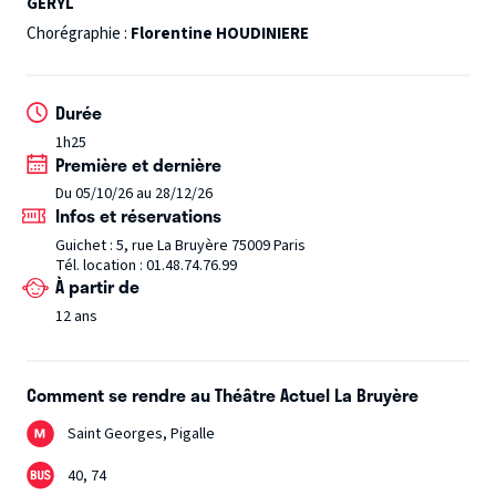
faire pour survivre ? Comment revenir au monde ? Une
GERYL
histoire de montagne à gravir, de brouillard à traverser, de
Chorégraphie :
Florentine HOUDINIERE
résilience et d’amour. Une plongée dans l’univers
surréaliste, épique et désespérément drôle de la
Durée
réanimation.
D’après une histoire vraie
1h25
Première et dernière
Du 05/10/26 au 28/12/26
Infos et réservations
Guichet : 5, rue La Bruyère 75009 Paris
Tél. location : 01.48.74.76.99
À partir de
12 ans
Comment se rendre au Théâtre Actuel La Bruyère
Saint Georges, Pigalle
40, 74