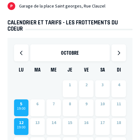
Garage de la place Saint georges, Rue Clauzel
CALENDRIER ET TARIFS - LES FROTTEMENTS DU
COEUR
OCTOBRE
LU
MA
ME
JE
VE
SA
DI
1
2
3
4
5
6
7
8
9
10
11
19:00
12
13
14
15
16
17
18
19:00