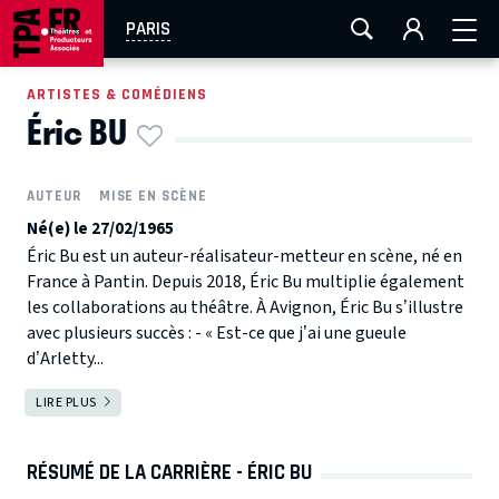
AIX-MARSEILLE
AURAY
CAEN
LA ROCHELLE
PARIS
ROUEN
TOULOUSE
FESTIVAL OFF AVIGNON
ARTISTES & COMÉDIENS
Éric BU
EN TOURNÉE
AUTEUR
MISE EN SCÈNE
Né(e) le 27/02/1965
Éric Bu est un auteur-réalisateur-metteur en scène, né en
France à Pantin. Depuis 2018, Éric Bu multiplie également
les collaborations au théâtre. À Avignon, Éric Bu s’illustre
avec plusieurs succès : - « Est-ce que j’ai une gueule
d’Arletty...
LIRE PLUS
RÉSUMÉ DE LA CARRIÈRE - ÉRIC BU