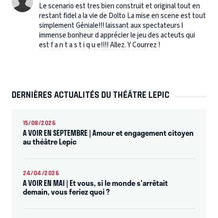
Le scenario est tres bien construit et original tout en
restant fidel a la vie de Dolto La mise en scene est tout
simplement Géniale!!! laissant aux spectateurs l
immense bonheur d apprécier le jeu des acteuts qui
est f a n t a s t i q u e!!!! Allez. Y Courrez !
DERNIÈRES ACTUALITÉS DU THÉÂTRE LEPIC
15/08/2026
A VOIR EN SEPTEMBRE | Amour et engagement citoyen
au théâtre Lepic
24/04/2026
A VOIR EN MAI | Et vous, si le monde s'arrêtait
demain, vous feriez quoi ?