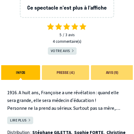
Ce spectacle n'est plus à l’affiche
5
3
avis
4 commentaire(s)
VOTRE AVIS
INFOS
PRESSE (4)
AVIS (9)
1916. A huit ans, Françoise a une révélation : quand elle
sera grande, elle sera médecin d’éducation !
Personne ne la prend au sérieux. Surtout pas sa mère,
effrayée par cette enfant à la pensée si libre. Mais
LIRE PLUS
FERMER
Françoise n’est pas seule, son Bon Ange Gardien veille sur
elle et la soutient tout au long des épreuves de son
Distribution :
Stéphane GILETTA
,
Sophie FORTE
,
Christine