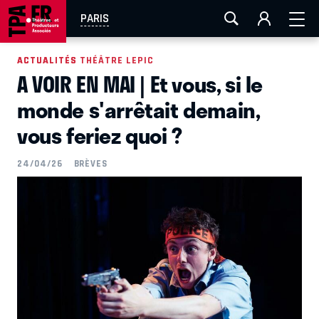
AIX-MARSEILLE
AURAY
CAEN
LA ROCHELLE
PARIS
ROUEN
TOULOUSE
FESTIVAL OFF AVIGNON
ACTUALITÉS
ACTUALITÉS THÉÂTRE LEPIC
A VOIR EN MAI | Et vous, si le
EN TOURNÉE
monde s'arrêtait demain,
vous feriez quoi ?
24/04/26
BRÈVES