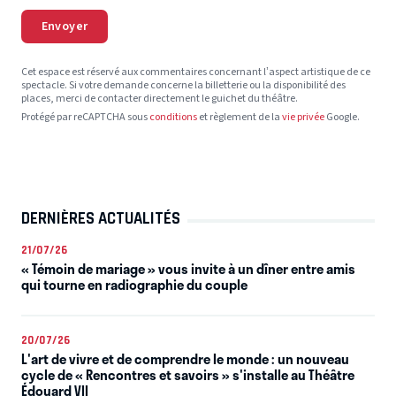
Envoyer
Cet espace est réservé aux commentaires concernant l’aspect artistique de ce
spectacle. Si votre demande concerne la billetterie ou la disponibilité des
places, merci de contacter directement le guichet du théâtre.
Protégé par reCAPTCHA sous
conditions
et règlement de la
vie privée
Google.
DERNIÈRES ACTUALITÉS
21/07/26
« Témoin de mariage » vous invite à un dîner entre amis
qui tourne en radiographie du couple
20/07/26
L'art de vivre et de comprendre le monde : un nouveau
cycle de « Rencontres et savoirs » s'installe au Théâtre
Édouard VII