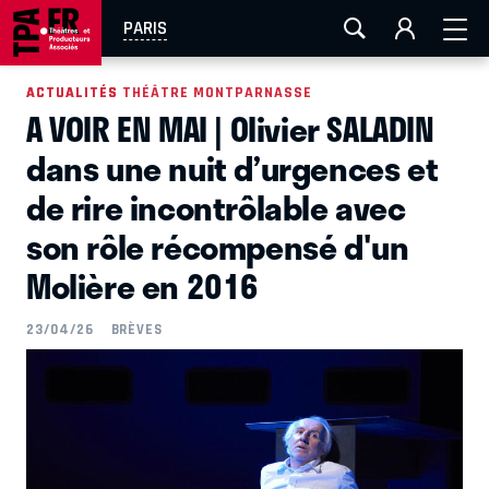
AIX-MARSEILLE
AURAY
CAEN
LA ROCHELLE
PARIS
ROUEN
TOULOUSE
FESTIVAL OFF AVIGNON
ACTUALITÉS
ACTUALITÉS THÉÂTRE MONTPARNASSE
A VOIR EN MAI | Olivier SALADIN
EN TOURNÉE
dans une nuit d’urgences et
de rire incontrôlable avec
son rôle récompensé d'un
Molière en 2016
23/04/26
BRÈVES