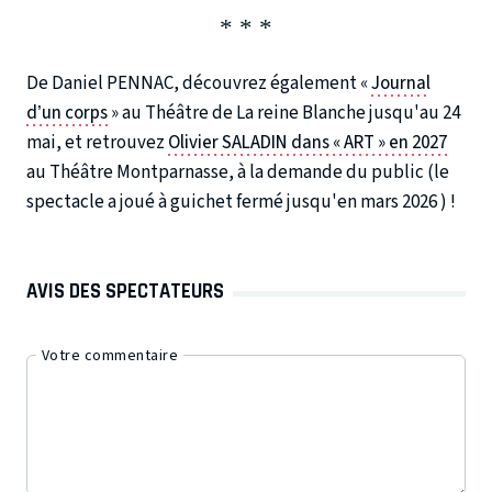
De Daniel PENNAC, découvrez également «
Journal
d’un corps
» au Théâtre de La reine Blanche jusqu'au 24
mai, et retrouvez
Olivier SALADIN dans « ART » en 2027
au Théâtre Montparnasse, à la demande du public (le
spectacle a joué à guichet fermé jusqu'en mars 2026 ) !
AVIS DES SPECTATEURS
Votre commentaire