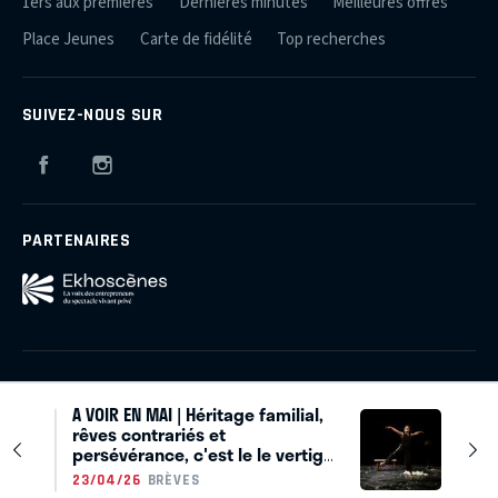
1ers aux premières
Dernières minutes
Meilleures offres
Place Jeunes
Carte de fidélité
Top recherches
SUIVEZ-NOUS SUR
Facebook
Instagram
PARTENAIRES
Qui sommes-nous ?
Plan du site
Mentions légales
A VOIR EN MAI | Héritage familial,
Crédits
Contact
rêves contrariés et
persévérance, c'est le le vertige
d’une vie d’artiste
© 2026 Théâtres et Producteurs Associés
23/04/26
BRÈVES