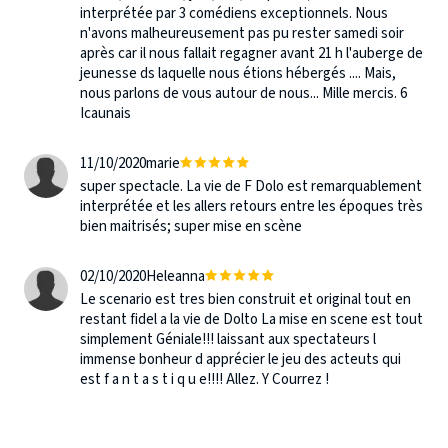
interprétée par 3 comédiens exceptionnels. Nous
n'avons malheureusement pas pu rester samedi soir
après car il nous fallait regagner avant 21 h l'auberge de
jeunesse ds laquelle nous étions hébergés .... Mais,
nous parlons de vous autour de nous... Mille mercis. 6
Icaunais
11/10/2020
marie
super spectacle. La vie de F Dolo est remarquablement
interprétée et les allers retours entre les époques très
bien maitrisés; super mise en scène
02/10/2020
Heleanna
Le scenario est tres bien construit et original tout en
restant fidel a la vie de Dolto La mise en scene est tout
simplement Géniale!!! laissant aux spectateurs l
immense bonheur d apprécier le jeu des acteuts qui
est f a n t a s t i q u e!!!! Allez. Y Courrez !