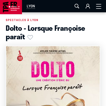
AIX-MARSEILLE
AURAY
CAEN
LA ROCHELLE
LYON
ROUEN
TOULOUSE
FESTIVAL OFF AVIGNON
SPECTACLES À LYON
Dolto - Lorsque Françoise
EN TOURNÉE
paraît