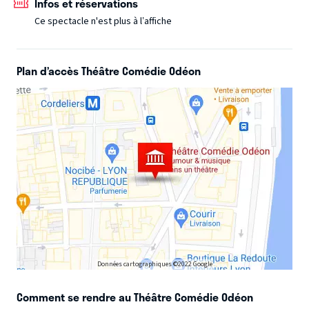
Infos et réservations
au gré de son regard d’enfant, à la fois si naïf et si
Ce spectacle n'est plus à l’affiche
clairvoyant…
Plan d’accès Théâtre Comédie Odéon
Données cartographiques ©2022 Google
Comment se rendre au Théâtre Comédie Odéon