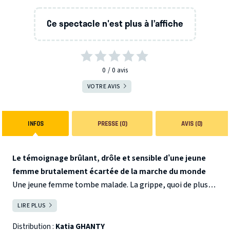
Ce spectacle n'est plus à l’affiche
0
0
avis
VOTRE AVIS
INFOS
PRESSE (0)
AVIS (0)
Le témoignage brûlant, drôle et sensible d’une jeune
femme brutalement écartée de la marche du monde
Une jeune femme tombe malade. La grippe, quoi de plus
banal. Mais la maladie s’aggrave, et elle est transportée
LIRE PLUS
FERMER
d’urgence à l’hôpital. Son pronostic vital est engagé, son
cœur très affaibli : l’équipe médicale décide de lui greffer
Distribution :
Katia GHANTY