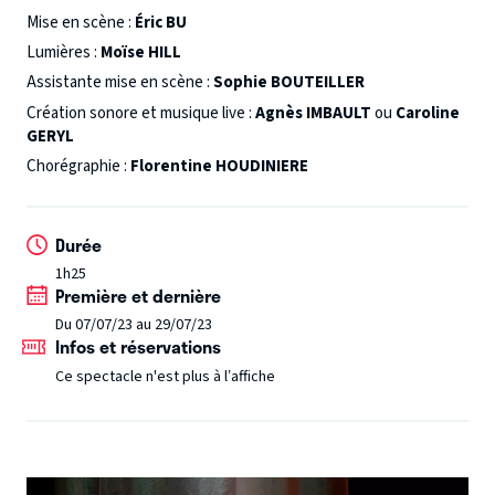
une machine de circulation extra corporelle. Comme c’est
Mise en scène :
Éric BU
étrange, à 29 ans, d’avoir le cœur qui flanche… Comment
Lumières :
Moïse HILL
faire pour survivre ? Comment revenir au monde ? Une
Assistante mise en scène :
Sophie BOUTEILLER
histoire de montagne à gravir, de brouillard à traverser, de
Création sonore et musique live :
Agnès IMBAULT
ou
Caroline
résilience et d’amour. Une plongée dans l’univers
GERYL
surréaliste, épique et désespérément drôle de la
Chorégraphie :
Florentine HOUDINIERE
réanimation.
D’après une histoire vraie
Durée
1h25
Première et dernière
Du 07/07/23 au 29/07/23
Infos et réservations
Ce spectacle n'est plus à l’affiche