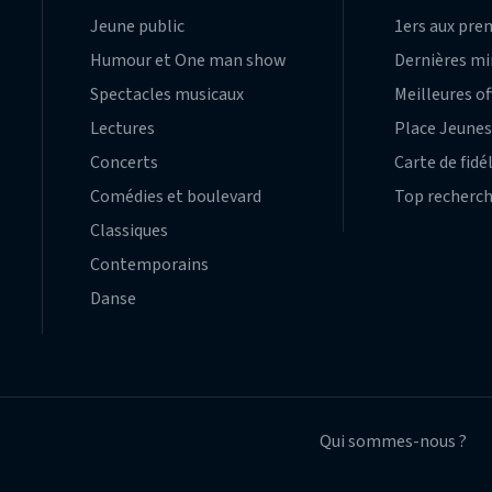
Jeune public
1ers aux pre
Humour et One man show
Dernières m
Spectacles musicaux
Meilleures of
Lectures
Place Jeune
Concerts
Carte de fidé
Comédies et boulevard
Top recherc
Classiques
Contemporains
Danse
Qui sommes-nous ?