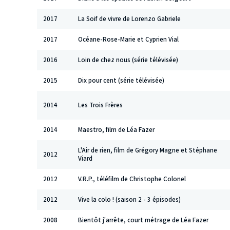
2017
La Soif de vivre de Lorenzo Gabriele
2017
Océane-Rose-Marie et Cyprien Vial
2016
Loin de chez nous (série télévisée)
2015
Dix pour cent (série télévisée)
2014
Les Trois Frères
2014
Maestro, film de Léa Fazer
L'Air de rien, film de Grégory Magne et Stéphane
2012
Viard
2012
V.R.P., téléfilm de Christophe Colonel
2012
Vive la colo ! (saison 2 - 3 épisodes)
2008
Bientôt j'arrête, court métrage de Léa Fazer