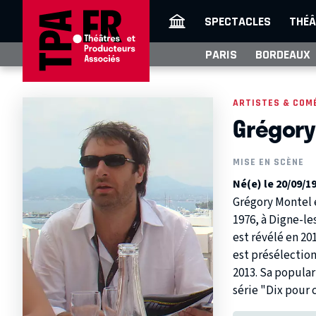
SPECTACLES
THÉÂ
PARIS
BORDEAUX
ARTISTES & COM
Grégory
MISE EN SCÈNE
Né(e) le 20/09/1
Grégory Montel e
1976, à Digne-le
est révélé en 201
est présélection
2013. Sa popular
série "Dix pour 