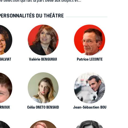
sélection qui fait la part belle aux biopics et...
PERSONNALITÉS DU THÉÂTRE
SALVIAT
Valérie BENGUIGUI
Patrice LECONTE
ERNOUX
Célia ONETO BENSAID
Jean-Sébastien BOU