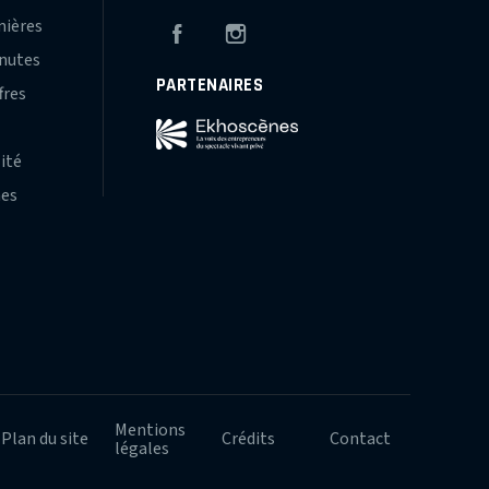
mières
Facebook
Instagram
inutes
PARTENAIRES
fres
s
lité
hes
Mentions
Plan du site
Crédits
Contact
légales