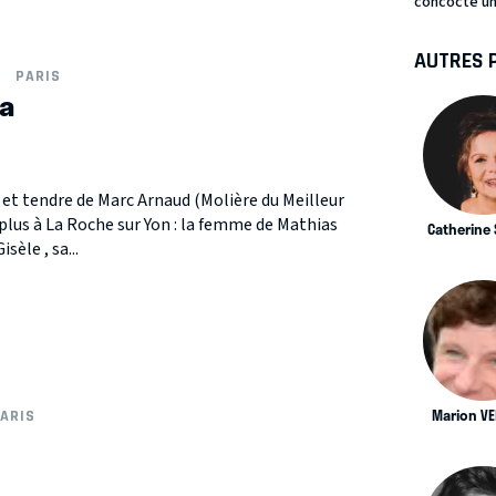
concocté une 
AUTRES 
PARIS
a
 et tendre de Marc Arnaud (Molière du Meilleur
plus à La Roche sur Yon : la femme de Mathias
Catherine 
sèle , sa...
Marion V
ARIS