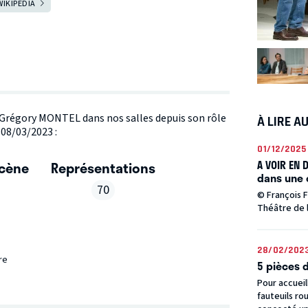
WIKIPEDIA
te Grégory MONTEL dans nos salles depuis son rôle
À LIRE A
 08/03/2023 :
01/12/2025
A VOIR EN 
scène
Représentations
dans une 
70
© François 
Théâtre de 
28/02/202
re
5 pièces 
Pour accueil
fauteuils ro