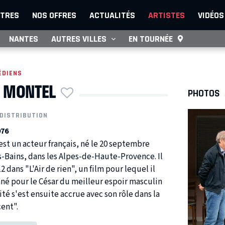
TRES
NOS OFFRES
ACTUALITÉS
ARTISTES
VIDÉOS
NANTES
AUTRES VILLES
EN TOURNÉE
ÉDIENS
 MONTEL
PHOTOS
DISTRIBUTION
976
st un acteur français, né le 20 septembre
s-Bains, dans les Alpes-de-Haute-Provence. Il
2 dans "L'Air de rien", un film pour lequel il
né pour le César du meilleur espoir masculin
ité s'est ensuite accrue avec son rôle dans la
cent".