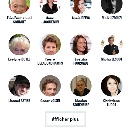
Eric-Emmanuel
Anne
Anais DELVA
Melki IZZOUZI
SCHMITT
JACQUEMIN
Evelyne BUYLE
Pierre
Laetitia
Micha LESCOT
DELADONCHAMPS
FOURCADE
Lionnel ASTIER
Oscar VOISIN
Nicolas
Christiane
BOUKHRIEF
LUDOT
Afficher plus