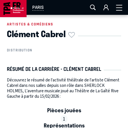
AIX-MARSEILLE
AURAY
CAEN
LA ROCHELLE
PARIS
ROUEN
TOULOUSE
FESTIVAL OFF AVIGNON
ARTISTES & COMÉDIENS
Clément Cabrel
EN TOURNÉE
DISTRIBUTION
RÉSUMÉ DE LA CARRIÈRE - CLÉMENT CABREL
Découvrez le résumé de l'activité théâtrale de l'artiste Clément
Cabrel dans nos salles depuis son rôle dans SHERLOCK
HOLMES, L'aventure musicale joué au Théâtre de La Gaîté Rive
Gauche à partir du 15/02/2026 :
Pièces jouées
1
Représentations