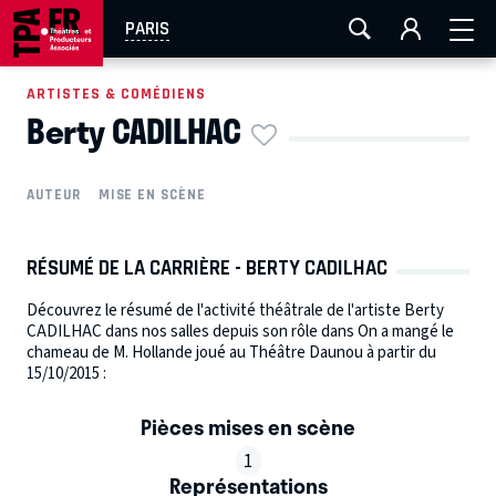
AIX-MARSEILLE
AURAY
CAEN
LA ROCHELLE
PARIS
ROUEN
TOULOUSE
FESTIVAL OFF AVIGNON
ARTISTES & COMÉDIENS
Berty CADILHAC
EN TOURNÉE
AUTEUR
MISE EN SCÈNE
RÉSUMÉ DE LA CARRIÈRE - BERTY CADILHAC
Découvrez le résumé de l'activité théâtrale de l'artiste Berty
CADILHAC dans nos salles depuis son rôle dans On a mangé le
chameau de M. Hollande joué au Théâtre Daunou à partir du
15/10/2015 :
Pièces mises en scène
1
Représentations