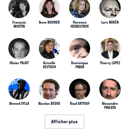
François
Anne BOUVIER
Florence
Lars NORÉN
MOUTIN
HEBBELYNCK
Olivier PAJOT
Armelle
Dominique
Thierry LOPEZ
DEUTSCH
PINON
Ahmed SYLLA
Nicolas BEDOS
Riad SATTOUF
Alexandre
PAVLATA
Afficher plus