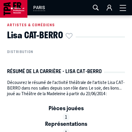
AIX-MARSEILLE
AURAY
CAEN
LA ROCHELLE
PARIS
ROUEN
TOULOUSE
FESTIVAL OFF AVIGNON
ARTISTES & COMÉDIENS
Lisa CAT-BERRO
EN TOURNÉE
DISTRIBUTION
RÉSUMÉ DE LA CARRIÈRE - LISA CAT-BERRO
Découvrez le résumé de l'activité théâtrale de l'artiste Lisa CAT-
BERRO dans nos salles depuis son rôle dans Le soir, des lions...
joué au Théâtre de la Madeleine à partir du 23/06/2014 :
Pièces jouées
1
Représentations