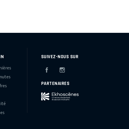
IN
SUIVEZ-NOUS SUR
mières
Facebook
Instagram
inutes
PARTENAIRES
fres
s
lité
hes