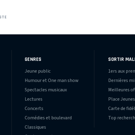
STE
GENRES
SORTIR MAL
Jeune public
1ers aux pre
Humour et One man show
Dernières m
Spectacles musicaux
Meilleures of
Lectures
Place Jeune
Concerts
Carte de fidé
Comédies et boulevard
Top recherc
Classiques