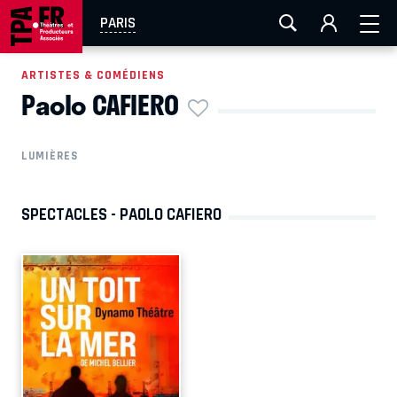
AIX-MARSEILLE
AURAY
CAEN
LA ROCHELLE
PARIS
ROUEN
TOULOUSE
FESTIVAL OFF AVIGNON
ARTISTES & COMÉDIENS
Paolo CAFIERO
EN TOURNÉE
LUMIÈRES
SPECTACLES - PAOLO CAFIERO