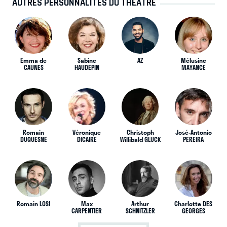
AUTRES PERSONNALITÉS DU THÉÂTRE
Emma de
Sabine
AZ
Mélusine
CAUNES
HAUDEPIN
MAYANCE
Romain
Véronique
Christoph
José-Antonio
DUQUESNE
DICAIRE
Willibald GLUCK
PEREIRA
Romain LOSI
Max
Arthur
Charlotte DES
CARPENTIER
SCHNITZLER
GEORGES