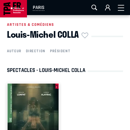
AIX-MARSEILLE
AURAY
CAEN
LA ROCHELLE
PARIS
ROUEN
TOULOUSE
FESTIVAL OFF AVIGNON
ARTISTES & COMÉDIENS
Louis-Michel COLLA
EN TOURNÉE
AUTEUR
DIRECTION
PRÉSIDENT
SPECTACLES - LOUIS-MICHEL COLLA