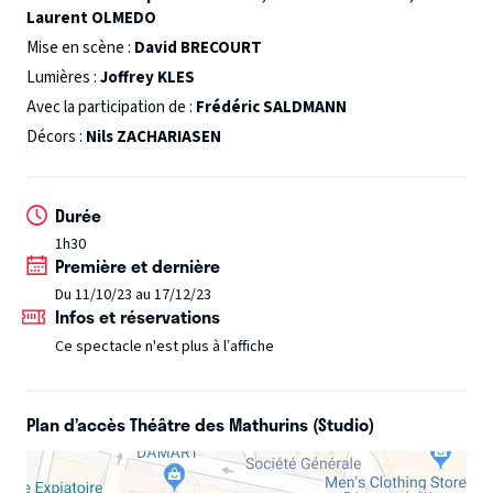
Laurent OLMEDO
scientifiques sont sur les dents. Parmi eux, le professeur
Frédéric Berkovitch et son assistante, Marie, chercheuse
Mise en scène :
David BRECOURT
elle aussi, tentent d’extraire le gène de la jeunesse
Lumières :
Joffrey KLES
éternelle.
Basée sur des faits scientifiques
Avec la participation de :
Frédéric SALDMANN
rigoureusement authentiques, avec la collaboration d’une
Décors :
Nils ZACHARIASEN
équipe de chercheurs, la pièce nous entraîne sur le thème
passionnant de la recherche médicale, sans oublier
Durée
l’humour et l’amour !
« Un gène entre nous »
est une
1h30
comédie romantique, sensible et intelligente, traitant un
Première et dernière
sujet qui interpelle chacun d’entre nous : ne plus vieillir, ne
Du 11/10/23 au 17/12/23
plus être malade.
Et si tout ça pouvait être vrai ?
Infos et réservations
Ce spectacle n'est plus à l’affiche
Plan d’accès Théâtre des Mathurins (Studio)