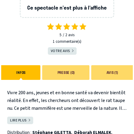
Ce spectacle n'est plus à l’affiche
5
2
avis
1 commentaire(s)
VOTRE AVIS
INFOS
PRESSE (0)
AVIS (1)
Vivre 200 ans, jeunes et en bonne santé va devenir bientôt
réalité. En effet, les chercheurs ont découvert le rat taupe
nu. Ce petit mammifère est une merveille de la nature. Il
est immunisé contre le vieillissement, contre toutes les
LIRE PLUS
FERMER
maladies, contre la douleur et possède 93% de gènes
communs avec l’homme. Les enjeux sont colossaux et les
Distribution :
Stéphane GILETTA
,
Déborah ELMALEK
,