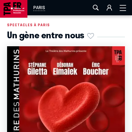
AIX-MARSEILLE
AURAY
CAEN
LA ROCHELLE
PARIS
ROUEN
TOULOUSE
FESTIVAL OFF AVIGNON
SPECTACLES À PARIS
Un gène entre nous
EN TOURNÉE