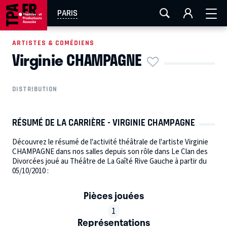
AIX-MARSEILLE
AURAY
CAEN
LA ROCHELLE
PARIS
ROUEN
TOULOUSE
FESTIVAL OFF AVIGNON
ARTISTES & COMÉDIENS
Virginie CHAMPAGNE
EN TOURNÉE
DISTRIBUTION
RÉSUMÉ DE LA CARRIÈRE - VIRGINIE CHAMPAGNE
Découvrez le résumé de l'activité théâtrale de l'artiste Virginie
CHAMPAGNE dans nos salles depuis son rôle dans Le Clan des
Divorcées joué au Théâtre de La Gaîté Rive Gauche à partir du
05/10/2010 :
Pièces jouées
1
Représentations