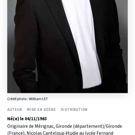
Crédit photo :
Willliam LET
AUTEUR
MISE EN SCÈNE
DISTRIBUTION
Né(e) le 04/11/1963
Originaire de Mérignac, Gironde (département)/Gironde
(France), Nicolas Canteloup étudie au lycée Fernand