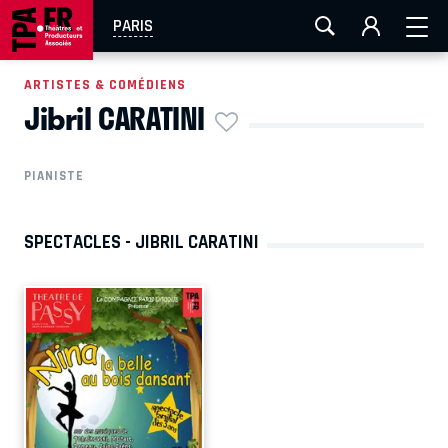
AIX-MARSEILLE
AURAY
CAEN
LA ROCHELLE
PARIS
ROUEN
TOULOUSE
FESTIVAL OFF AVIGNON
ARTISTES & COMÉDIENS
Jibril CARATINI
EN TOURNÉE
PIANISTE
SPECTACLES - JIBRIL CARATINI