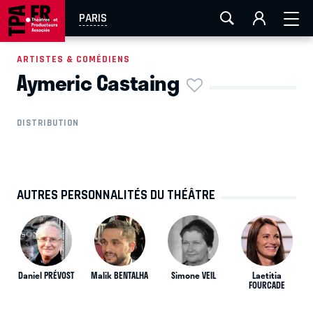
AIX-MARSEILLE
AURAY
CAEN
LA ROCHELLE
PARIS
ROUEN
TOULOUSE
FESTIVAL OFF AVIGNON
ARTISTES & COMÉDIENS
Aymeric Castaing
EN TOURNÉE
DISTRIBUTION
AUTRES PERSONNALITÉS DU THÉÂTRE
Daniel PRÉVOST
Malik BENTALHA
Simone VEIL
Laetitia
FOURCADE