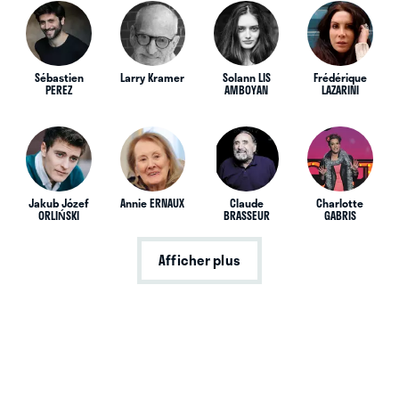
Sébastien
Larry Kramer
Solann LIS
Frédérique
PEREZ
AMBOYAN
LAZARINI
Jakub Józef
Annie ERNAUX
Claude
Charlotte
ORLIŃSKI
BRASSEUR
GABRIS
Afficher plus