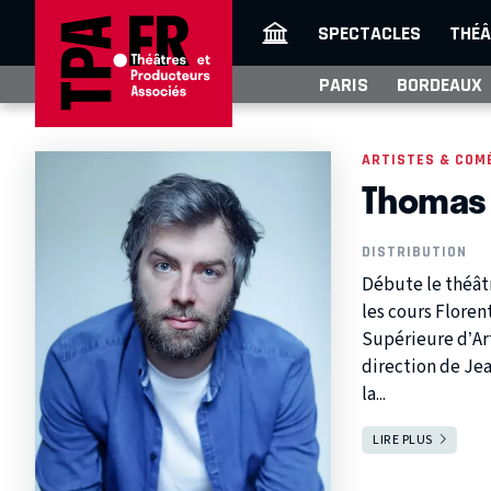
SPECTACLES
THÉÂ
PARIS
BORDEAUX
ARTISTES & COM
Thomas 
DISTRIBUTION
Débute le théâtr
les cours Floren
Supérieure d’Art
direction de Je
la...
LIRE PLUS