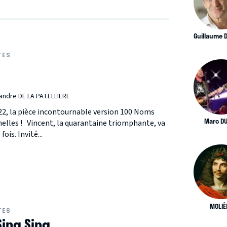
Guillaume 
TES
andre DE LA PATELLIERE
22, la pièce incontournable version 100 Noms
Marc D
nelles ! Vincent, la quarantaine triomphante, va
ois. Invité...
MOLIÈ
TES
Sing Sing