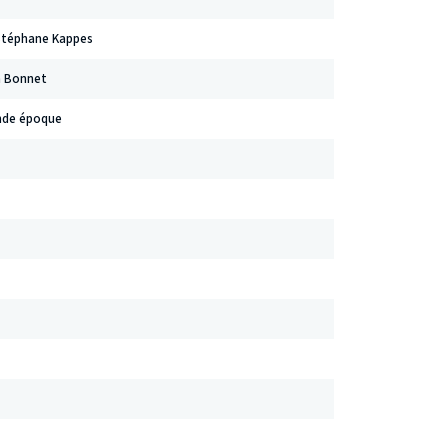
 Stéphane Kappes
an Bonnet
onde époque