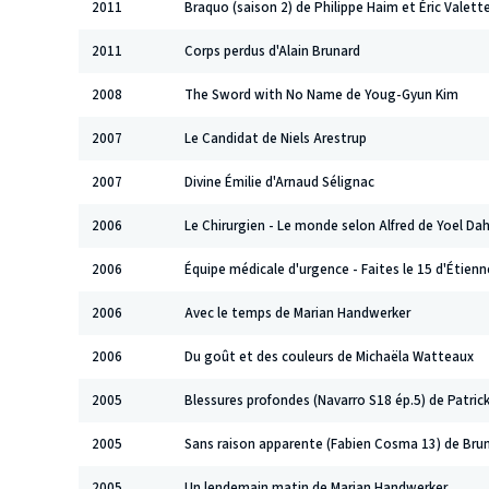
2011
Braquo (saison 2) de Philippe Haim et Éric Valett
2011
Corps perdus d'Alain Brunard
2008
The Sword with No Name de Youg-Gyun Kim
2007
Le Candidat de Niels Arestrup
2007
Divine Émilie d'Arnaud Sélignac
2006
Le Chirurgien - Le monde selon Alfred de Yoel Da
2006
Équipe médicale d'urgence - Faites le 15 d'Étien
2006
Avec le temps de Marian Handwerker
2006
Du goût et des couleurs de Michaëla Watteaux
2005
Blessures profondes (Navarro S18 ép.5) de Patric
2005
Sans raison apparente (Fabien Cosma 13) de Bru
2005
Un lendemain matin de Marian Handwerker