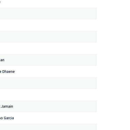
e
han
ne Dhaene
k Jamain
no Garcia