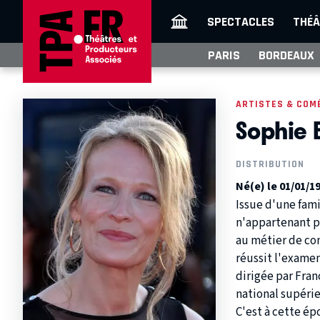
SPECTACLES
THÉÂ
PARIS
BORDEAUX
ARTISTES & COM
Sophie 
DISTRIBUTION
Né(e) le 01/01/1
Issue d'une fam
n'appartenant pa
au métier de com
réussit l'examen
dirigée par Fran
national supérie
C'est à cette ép