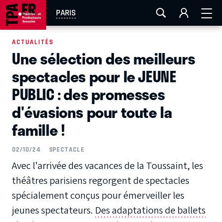
AIX-MARSEILLE
AURAY
CAEN
LA ROCHELLE
PARIS
ROUEN
TOULOUSE
FESTIVAL OFF AVIGNON
ACTUALITÉS
Une sélection des meilleurs
EN TOURNÉE
spectacles pour le JEUNE
PUBLIC : des promesses
d'évasions pour toute la
famille !
02/10/24
SPECTACLE
Avec l’arrivée des vacances de la Toussaint, les
théâtres parisiens regorgent de spectacles
spécialement conçus pour émerveiller les
jeunes spectateurs.
Des adaptations de ballets