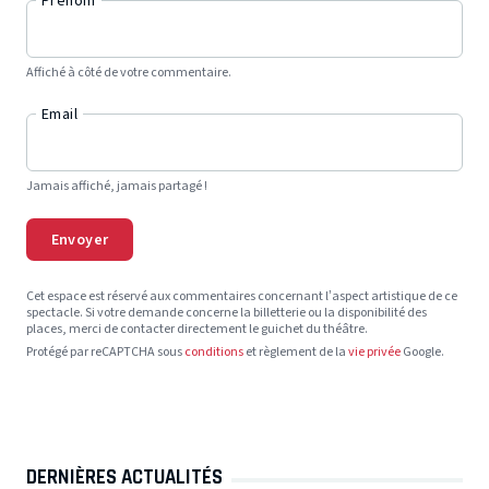
Prénom
Affiché à côté de votre commentaire.
Email
Jamais affiché, jamais partagé !
Envoyer
Cet espace est réservé aux commentaires concernant l’aspect artistique de ce
spectacle. Si votre demande concerne la billetterie ou la disponibilité des
places, merci de contacter directement le guichet du théâtre.
Protégé par reCAPTCHA sous
conditions
et règlement de la
vie privée
Google.
DERNIÈRES ACTUALITÉS