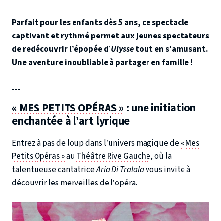
Parfait pour les enfants dès 5 ans, ce spectacle
captivant et rythmé permet aux jeunes spectateurs
de redécouvrir l’épopée d’
Ulysse
tout en s’amusant.
Une aventure inoubliable à partager en famille !
---
« MES PETITS OPÉRAS »
: une initiation
enchantée à l’art lyrique
Entrez à pas de loup dans l’univers magique de
« Mes
Petits Opéras »
au
Théâtre Rive Gauche
, où la
talentueuse cantatrice
Aria Di Tralala
vous invite à
découvrir les merveilles de l’opéra.