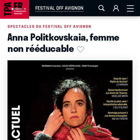
AIX-MARSEILLE
AURAY
CAEN
LA ROCHELLE
FESTIVAL OFF AVIGNON
ROUEN
TOULOUSE
FESTIVAL OFF AVIGNON
SPECTACLES DU FESTIVAL OFF AVIGNON
Anna Politkovskaia, femme
EN TOURNÉE
non rééducable