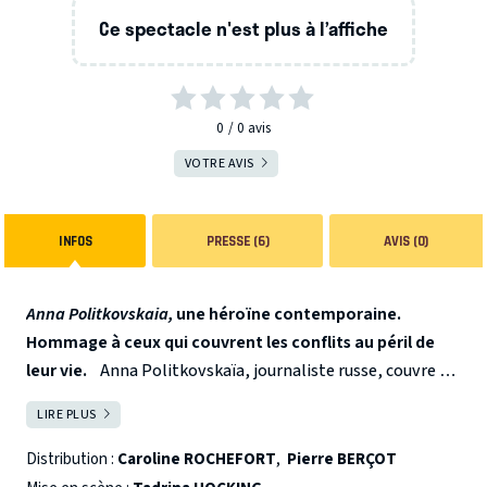
Ce spectacle n'est plus à l’affiche
0
0
avis
VOTRE AVIS
INFOS
PRESSE (6)
AVIS (0)
Anna Politkovskaia,
une héroïne contemporaine.
Hommage à ceux qui couvrent les conflits au péril de
leur vie.
Anna Politkovskaïa, journaliste russe, couvre la
guerre en Tchétchénie et dénonce les atrocités com-
LIRE PLUS
FERMER
mises dans son journal Novaïa Gazeta. Militante des droits
de l’homme, elle dérange et parle trop. Travailleuse
Distribution :
Caroline ROCHEFORT
,
Pierre BERÇOT
infatigable, elle est convaincue que le courage civique