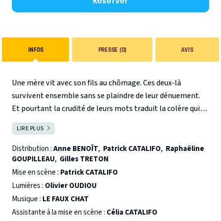
Réserver
INFOS
PRESSE (0)
AVIS
Une mère vit avec son fils au chômage. Ces deux-là
survivent ensemble sans se plaindre de leur dénuement.
Et pourtant la crudité de leurs mots traduit la colère qui
vit en eux, permanente, comme un compagnon de voyage.
LIRE PLUS
FERMER
Leur rapport est dur et sarcastique. La visite annuelle du
frère qui a fui ce monde, celui qui a « réussi », et de sa
Distribution :
Anne BENOÎT
,
Patrick CATALIFO
,
Raphaëline
GOUPILLEAU
,
Gilles TRETON
femme, vient bouleverser ce quotidien. Le couple invite la
mère en Bretagne. Elle en revient humiliée, blessée.
Mise en scène :
Patrick CATALIFO
Soudain cette mère défaite et ce fils raté se regardent
Lumières :
Olivier OUDIOU
autrement, réunis par une tendresse qu’ils ne
Musique :
LE FAUX CHAT
soupçonnaient pas.
Au cœur de la pièce, deux émotions
Assistante à la mise en scène :
Célia CATALIFO