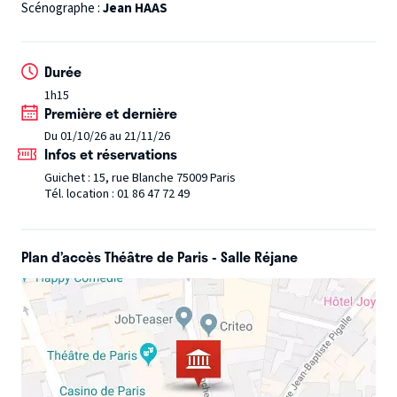
s’affrontent : la colère et la joie. La première traverse les
Scénographe :
Jean HAAS
personnages, les isole, elle est source de malentendus et
de rejet. Face à elle, la joie apparaît comme un
Durée
pansement, posé sur des blessures.
La Joie
propose une
1h15
traversée de sentiments extrêmes et hauts en couleur, où
Première et dernière
la brutalité des mots fragilise les liens familiaux… jusqu’à
Du 01/10/26 au 21/11/26
l’espoir d’un apaisement.
Infos et réservations
Guichet : 15, rue Blanche 75009 Paris
Tél. location : 01 86 47 72 49
Plan d’accès Théâtre de Paris - Salle Réjane