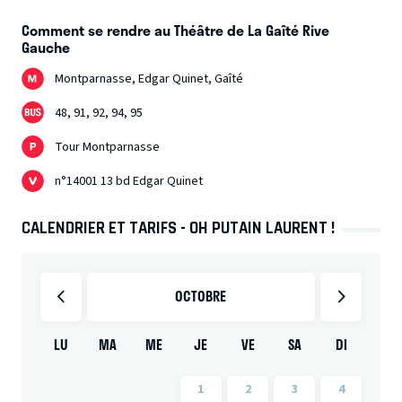
Comment se rendre au Théâtre de La Gaîté Rive
Gauche
Montparnasse, Edgar Quinet, Gaîté
48, 91, 92, 94, 95
Tour Montparnasse
n°14001 13 bd Edgar Quinet
CALENDRIER ET TARIFS - OH PUTAIN LAURENT !
OCTOBRE
LU
MA
ME
JE
VE
SA
DI
1
2
3
4