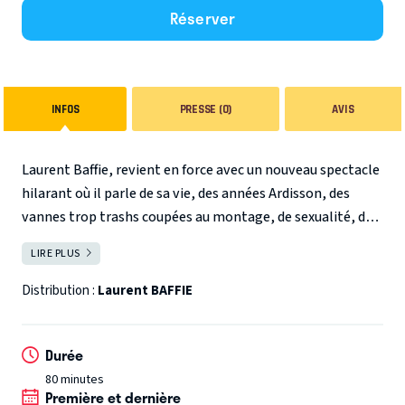
Réserver
INFOS
PRESSE (0)
AVIS
Laurent Baffie, revient en force avec un nouveau spectacle
hilarant où il parle de sa vie, des années Ardisson, des
vannes trop trashs coupées au montage, de sexualité, de
zoologie, et de tout ce qui peut être prétexte à Rire.
Le
LIRE PLUS
FERMER
sniper de légende qui dégaine plus vite que son ombre tire
à balles réelles et les sketches aujourd’hui indiffusables à
Distribution :
Laurent BAFFIE
la télé s’enchaînent pour le plus grand plaisir de son public
qui ne demande que ça.
Il paraît qu’on peut plus rien dire ?
Durée
C’est ce qu’on va voir…
80 minutes
Première et dernière