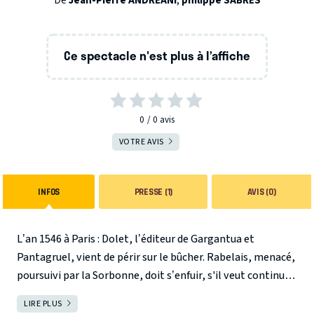
De
Jean-Pierre ANDREANI
,
philippe SABRES
Ce spectacle n'est plus à l’affiche
0
0
avis
VOTRE AVIS
INFOS
PRESSE (1)
AVIS (0)
L’an 1546 à Paris : Dolet, l’éditeur de Gargantua et
Pantagruel, vient de périr sur le bûcher. Rabelais, menacé,
poursuivi par la Sorbonne, doit s’enfuir, s'il veut continuer
par ses écrits, à pourfendre l’hypocrisie et la bêtise, sous
LIRE PLUS
FERMER
le couvert de son humour … Il trouve refuge chez son