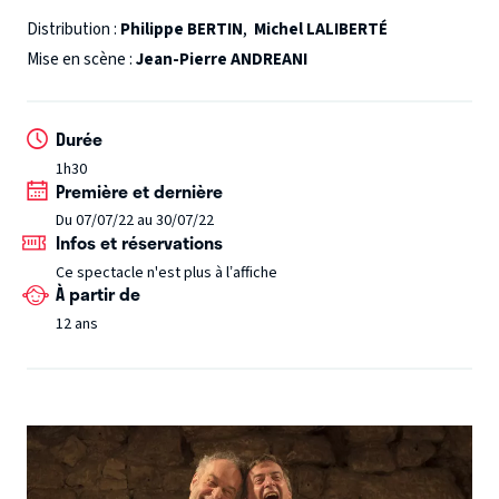
protecteur l’évêque Du Bellay. Portrait du grand médecin,
Distribution :
Philippe BERTIN
,
Michel LALIBERTÉ
précurseur de l’hygiène et des bienfaits du rire. Un auteur
Mise en scène :
Jean-Pierre ANDREANI
prêt à risquer sa vie pour défendre la liberté de pensée et
d’expression.
Durée
1h30
Première et dernière
Du 07/07/22 au 30/07/22
Infos et réservations
Ce spectacle n'est plus à l’affiche
À partir de
12 ans