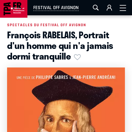
AIX-MARSEILLE
AURAY
CAEN
LA ROCHELLE
FESTIVAL OFF AVIGNON
ROUEN
TOULOUSE
FESTIVAL OFF AVIGNON
SPECTACLES DU FESTIVAL OFF AVIGNON
François RABELAIS, Portrait
EN TOURNÉE
d'un homme qui n'a jamais
dormi tranquille