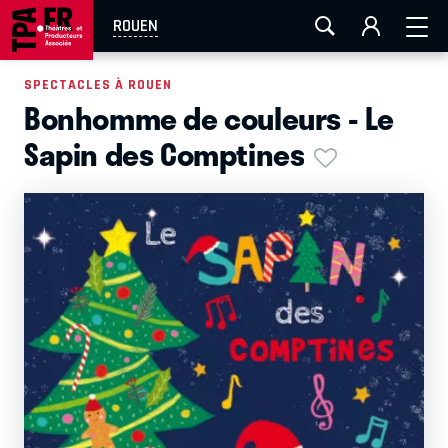
AIX-MARSEILLE
AURAY
CAEN
LA ROCHELLE
ROUEN
ROUEN
TOULOUSE
FESTIVAL OFF AVIGNON
SPECTACLES À ROUEN
Bonhomme de couleurs - Le
EN TOURNÉE
Sapin des Comptines