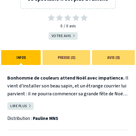
0
0
avis
VOTRE AVIS
INFOS
PRESSE (0)
AVIS (0)
Bonhomme de couleurs attend Noël avec impatience.
Il
vient d'installer son beau sapin, et un étrange courrier lui
parvient : il ne pourra commencer sa grande fête de Noël
qu'une fois son sapin complètement illuminé.
Grâce à
LIRE PLUS
FERMER
plusieurs devinettes et défis en chansons posés par le
lutin du père Noël, Bonhomme de couleurs décore son
Distribution :
Pauline MNS
sapin en musique… pour permettre enfin une belle fête
tous ensemble !
Le spectacle musical idéal pour attendre