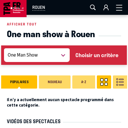
AIX-MARSEILLE
AURAY
CAEN
LA ROCHELLE
ROUEN
ROUEN
TOULOUSE
FESTIVAL OFF AVIGNON
AFFICHER TOUT
One man show à Rouen
EN TOURNÉE
Choisir un critère
POPULAIRES
NOUVEAU
A-Z
Il n’y a actuellement aucun spectacle programmé dans
cette catégorie.
VIDÉOS DES SPECTACLES