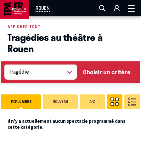
AIX-MARSEILLE
AURAY
CAEN
LA ROCHELLE
ROUEN
ROUEN
TOULOUSE
FESTIVAL OFF AVIGNON
AFFICHER TOUT
Tragédies au théâtre à
EN TOURNÉE
Rouen
Choisir un critère
POPULAIRES
NOUVEAU
A-Z
Il n’y a actuellement aucun spectacle programmé dans
cette catégorie.