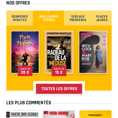
NOS OFFRES
DERNIÈRES
MEILLEURES
1ERS AUX
PLACES
MINUTES
OFFRES
PREMIÈRES
JEUNES
À partir de
À partir de
35 €
15 €
TOUTES LES OFFRES
LES PLUS COMMENTÉS