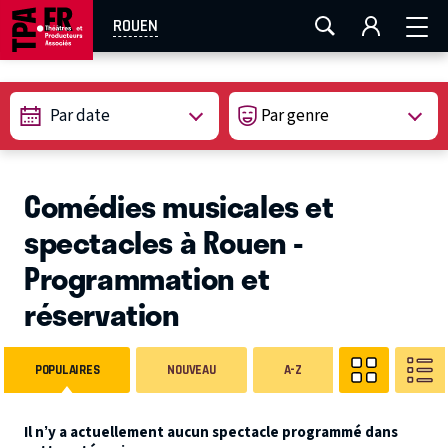
AIX-MARSEILLE
AURAY
CAEN
LA ROCHELLE
ROUEN
ROUEN
TOULOUSE
FESTIVAL OFF AVIGNON
Par date
EN TOURNÉE
Comédies musicales et
spectacles à Rouen -
Programmation et
réservation
POPULAIRES
NOUVEAU
A-Z
Il n’y a actuellement aucun spectacle programmé dans