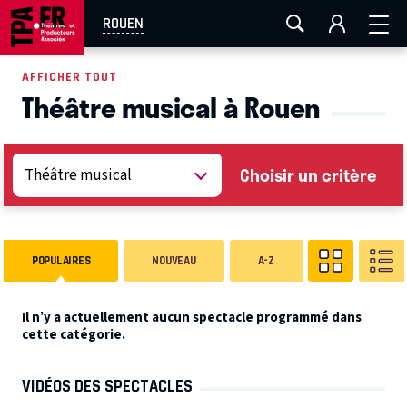
AIX-MARSEILLE
AURAY
CAEN
LA ROCHELLE
ROUEN
ROUEN
TOULOUSE
FESTIVAL OFF AVIGNON
AFFICHER TOUT
Théâtre musical à Rouen
EN TOURNÉE
Choisir un critère
POPULAIRES
NOUVEAU
A-Z
Il n’y a actuellement aucun spectacle programmé dans
cette catégorie.
VIDÉOS DES SPECTACLES